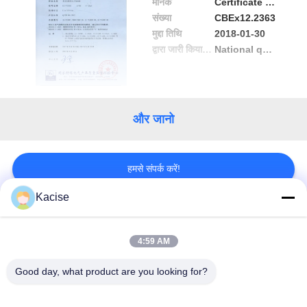
मानक
Certificate of Conformity
यात्रा
संख्या
CBEx12.2363
मुद्दा तिथि
2018-01-30
गुणवत्ता
द्वारा जारी किया गया
National quality supervision center
नियंत्रण
हमसे
और जानो
संपर्क
करें
हमसे संपर्क करें!
Kacise
समाचार
लोकप्रिय श्रेणियां
सभी
4:59 AM
सभी
जल गुणवत्ता सेंसर
सटीक दबाव सेंसर
Good day, what product are you looking for?
मामलों