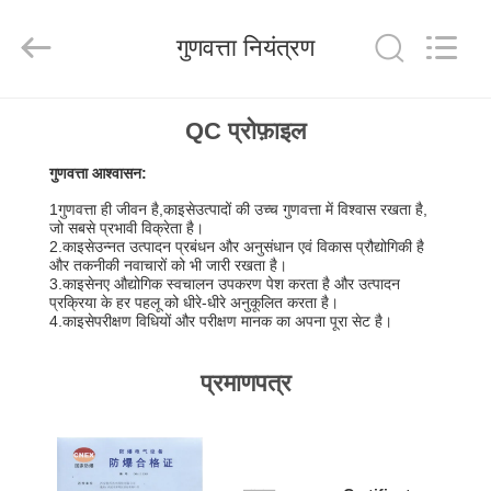
2026
Xi'an
Kacise
गुणवत्ता नियंत्रण
Optronics
Co.,Ltd..
All
Rights
Reserved.
होम
QC प्रोफ़ाइल
गुणवत्ता आश्वासन:
उत्पाद
1गुणवत्ता ही जीवन है,
काइसे
उत्पादों की उच्च गुणवत्ता में विश्वास रखता है,
जो सबसे प्रभावी विक्रेता है।
वीडियो
2.
काइसे
उन्नत उत्पादन प्रबंधन और अनुसंधान एवं विकास प्रौद्योगिकी है
और तकनीकी नवाचारों को भी जारी रखता है।
3.
काइसे
नए औद्योगिक स्वचालन उपकरण पेश करता है और उत्पादन
प्रक्रिया के हर पहलू को धीरे-धीरे अनुकूलित करता है।
हमारे
4.
काइसे
परीक्षण विधियों और परीक्षण मानक का अपना पूरा सेट है।
बारे
प्रमाणपत्र
में
फैक्टरी