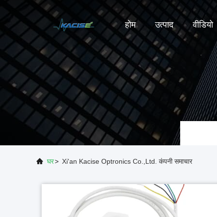
होम
उत्पाद
वीडियो
घर
>
Xi'an Kacise Optronics Co.,Ltd. कंपनी समाचार