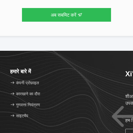
अब सबमिट करें
हमारे बारे में
Xi
कंपनी प्रोफ़ाइल
कारखाने का दौरा
शीआन
उपकर
गुणवत्ता नियंत्रण
साइटमैप
हम 