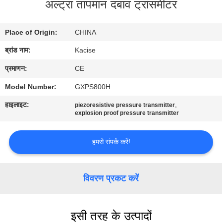
अल्ट्रा तापमान दबाव ट्रांसमीटर
यात्रा
Place of Origin:
CHINA
गुणवत्ता
ब्रांड नाम:
Kacise
नियंत्रण
प्रमाणन:
CE
हमसे
Model Number:
GXPS800H
संपर्क
हाइलाइट:
,
piezoresistive pressure transmitter
explosion proof pressure transmitter
करें
हमसे संपर्क करें!
समाचार
विवरण प्रकट करें
सभी
मामलों
इसी तरह के उत्पादों