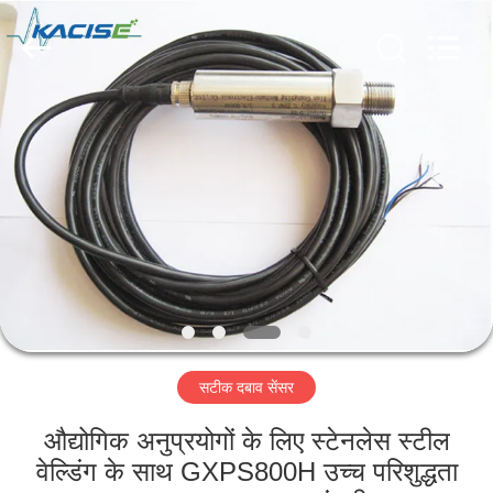
2026
Xi'an
Kacise
Optronics
Co.,Ltd..
All
Rights
Reserved.
होम
उत्पाद
वीडियो
हमारे
बारे
सटीक दबाव सेंसर
में
औद्योगिक अनुप्रयोगों के लिए स्टेनलेस स्टील
फैक्टरी
वेल्डिंग के साथ GXPS800H उच्च परिशुद्धता