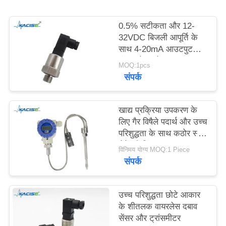
एक
बोली
0.5% सटीकता और 12-
32VDC बिजली आपूर्ति के
का
साथ 4-20mA आउटपुट
अनुरोध
वॉटर प्रेशर सेंसर
MOQ:1pcs
संपर्क
SITEMAP
खाद्य प्रक्रिया उपकरण के
लिए गैर विषैले पदार्थ और उच्च
गोपनीयता
परिशुद्धता के साथ कठोर स्टेम
नीति
सेनेटरी पिघल दबाव
विनिमय योग्य MOQ:1 Piece
ट्रांसड्यूसर
संपर्क
उच्च परिशुद्धता छोटे आकार
के शीतलक वायरलेस दबाव
सेंसर और ट्रांसमीटर