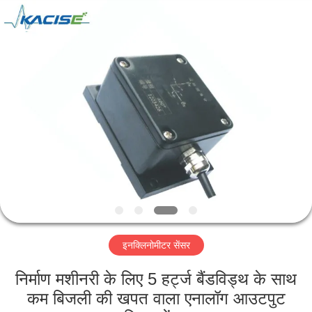
2026
Xi'an
Kacise
Optronics
Co.,Ltd..
All
Rights
Reserved.
होम
उत्पाद
वीडियो
हमारे
बारे
इनक्लिनोमीटर सेंसर
में
निर्माण मशीनरी के लिए 5 हर्ट्ज बैंडविड्थ के साथ
फैक्टरी
कम बिजली की खपत वाला एनालॉग आउटपुट