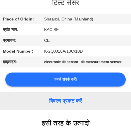
टिल्ट सेंसर
यात्रा
Place of Origin:
Shaanxi, China (Mainland)
गुणवत्ता
ब्रांड नाम:
KACISE
नियंत्रण
प्रमाणन:
CE
हमसे
Model Number:
K-2QJJ10A/10C/10D
संपर्क
हाइलाइट:
,
electronic tilt sensor
tilt measurement sensor
करें
हमसे संपर्क करें!
समाचार
विवरण प्रकट करें
सभी
मामलों
इसी तरह के उत्पादों