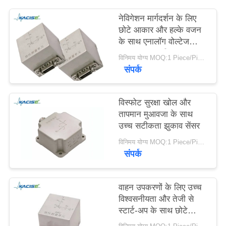
एक
नेविगेशन मार्गदर्शन के लिए
बोली
छोटे आकार और हल्के वजन
के साथ एनालॉग वोल्टेज
का
आउटपुट जड़त्वीय मापन
विनिमय योग्य MOQ:1 Piece/Pieces
अनुरोध
इकाई आईएमयू
संपर्क
SITEMAP
विस्फोट सुरक्षा खोल और
तापमान मुआवजा के साथ
गोपनीयता
उच्च सटीकता झुकाव सेंसर
नीति
विनिमय योग्य MOQ:1 Piece/Pieces
संपर्क
वाहन उपकरणों के लिए उच्च
विश्वसनीयता और तेजी से
स्टार्ट-अप के साथ छोटे
आकार के झुकावमीटर सेंसर