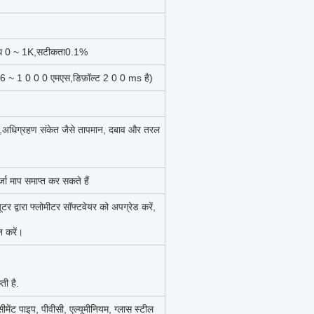
ोध 0 ~ 1K
,
सटीकता0.1%
ई 6 ~ 1 0 0 0 एमएस
,
डिफ़ॉल्ट 2 0 0 ms है)
,
अधिग्रहण संकेत जैसे तापमान, दबाव और तरल
्जा माप समाप्त कर सकते हैं
र द्वारा फ्लोमीटर सॉफ्टवेयर को अपग्रेड करें,
करें।
ी है.
मेंट पाइप, पीवीसी, एल्यूमीनियम, ग्लास स्टील