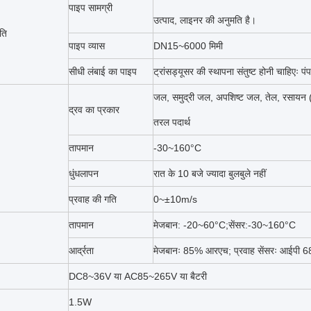
पाइप सामग्री
उत्पाद, लाइनर की अनुमति है।
ति
पाइप व्यास
DN15~6000 मिमी
सीधी लंबाई का पाइप
ट्रांसड्यूसर की स्थापना संतुष्ट होनी चाहिए
जल, समुद्री जल, अपशिष्ट जल, तेल, रसायन (
द्रव का प्रकार
तरल पदार्थ
तापमान
-30~160°C
धुंधलापन
रात के 10 बजे ज्यादा बुलबुले नहीं
प्रवाह की गति
0~±10m/s
तापमान
मेजबान: -20~60°C
;
सेंसर
:
-30~160°C
आर्द्रता
मेजबानः 85% आरएच; प्रवाह सेंसरः आईपी 68,
DC8~36V या AC85~265V या बैटरी
1.5W