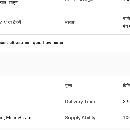
त्पाद, लाइन
पान
V या बैटरी
मध्यम:
पेय 
,
ucer
ultrasonic liquid flow meter
मूल्य
विन
Delivery Time
3-5
ion, MoneyGram
Supply Ability
100