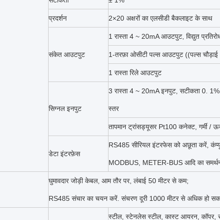
सटीकता
± 1%
प्रदर्शन
2×20 अक्षरों का एलसीडी बैकलाइट के साथ
1 रास्ता 4 ~ 20mA आउटपुट, विद्युत प्रतिर
संकेत आउटपुट
1-तरफ़ा ओसीटी पल्स आउटपुट ((पल्स चौड़ा
1 रास्ता रिले आउटपुट
3 रास्ता 4 ~ 20mA इनपुट, सटीकता 0. 1%
सिग्नल इनपुट
स्तर
तापमान ट्रांसड्यूसर Pt100 कनेक्ट, गर्मी / ऊर
RS485 सीरियल इंटरफेस को अछूता करें, कंप्यूट
डेटा इंटरफ़ेस
MODBUS, METER-BUS आदि का समर्थन 
घुमावदार जोड़ी केबल, आम तौर पर, लंबाई 50 मीटर से कम;
RS485 संचार का चयन करें. संचरण दूरी 1000 मीटर से अधिक हो सकत
स्टील, स्टेनलेस स्टील, कास्ट आयरन, कॉपर, सी