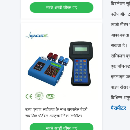
विस्फोट प्रूफ क्लैंप
विश्लेषण स
सबसे अच्छी कीमत पाएं
क्लैंप ऑन ट
ऊर्जा मीटर
आवश्यकता क
सकता है।
सम्मिलन प्
एक नॉन-स्टॉ
इनलाइन पा
पाइप सेंसर
विभिन्न अनु
पैरामीटर
उच्च प्रवाह सटीकता के साथ वायरलेस बैटरी
संचालित पोर्टेबल अल्ट्रासोनिक फ्लोमीटर
सबसे अच्छी कीमत पाएं