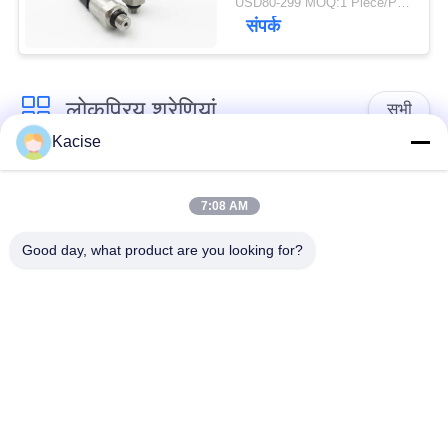
USD80-299 MOQ:1 Piece/Pieces
संपर्क
लोकप्रिय श्रेणियां
सभी
Kacise
जल गुणवत्ता सेंसर
सटीक दबाव सेंसर
7:08 AM
द्रव स्तर मीटर
रडार स्तर ट्रांसमीटर
Good day, what product are you looking for?
अल्ट्रासोनिक ट्रांसड्यूसर
अल्ट्रासोनिक फ्लो मीटर
सेंसर
विद्युत चुम्बकीय प्रवाह
इलेक्ट्रॉनिक जायरोस्कोप
मीटर
सेंसर