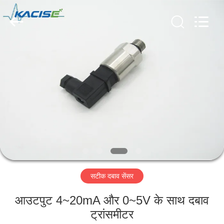
2026
Xi'an
Kacise
Optronics
Co.,Ltd..
All
Rights
Reserved.
होम
उत्पाद
वीडियो
हमारे
बारे
सटीक दबाव सेंसर
में
आउटपुट 4~20mA और 0~5V के साथ दबाव
फैक्टरी
ट्रांसमीटर