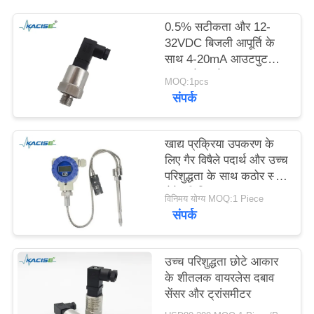
एक
0.5% सटीकता और 12-
बोली
32VDC बिजली आपूर्ति के
का
साथ 4-20mA आउटपुट
वॉटर प्रेशर सेंसर
अनुरोध
MOQ:1pcs
संपर्क
साइटमैप
खाद्य प्रक्रिया उपकरण के
लिए गैर विषैले पदार्थ और उच्च
गोपनीयता
परिशुद्धता के साथ कठोर स्टेम
सेनेटरी पिघल दबाव
नीति
विनिमय योग्य MOQ:1 Piece
ट्रांसड्यूसर
संपर्क
उच्च परिशुद्धता छोटे आकार
के शीतलक वायरलेस दबाव
सेंसर और ट्रांसमीटर