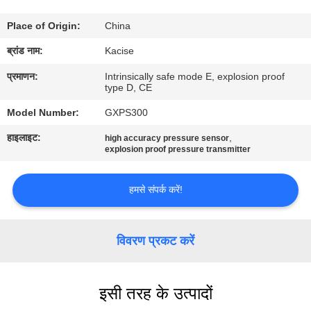
यात्रा
Place of Origin:
China
गुणवत्ता
ब्रांड नाम:
Kacise
नियंत्रण
प्रमाणन:
Intrinsically safe mode E, explosion proof
type D, CE
Model Number:
GXPS300
हमसे
हाइलाइट:
,
high accuracy pressure sensor
संपर्क
explosion proof pressure transmitter
करें
हमसे संपर्क करें!
समाचार
विवरण प्रकट करें
सभी
मामलों
इसी तरह के उत्पादों