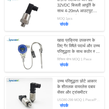
एक
32VDC बिजली आपूर्ति के
साथ 4-20mA आउटपुट
बोली
वॉटर प्रेशर सेंसर
MOQ:1pcs
का
संपर्क
अनुरोध
खाद्य प्रक्रिया उपकरण के
साइटमैप
लिए गैर विषैले पदार्थ और उच्च
परिशुद्धता के साथ कठोर स्टेम
सेनेटरी पिघल दबाव
गोपनीयता
विनिमय योग्य MOQ:1 Piece
ट्रांसड्यूसर
संपर्क
नीति
उच्च परिशुद्धता छोटे आकार
के शीतलक वायरलेस दबाव
सेंसर और ट्रांसमीटर
USD80-299 MOQ:1 Piece/Pieces
संपर्क