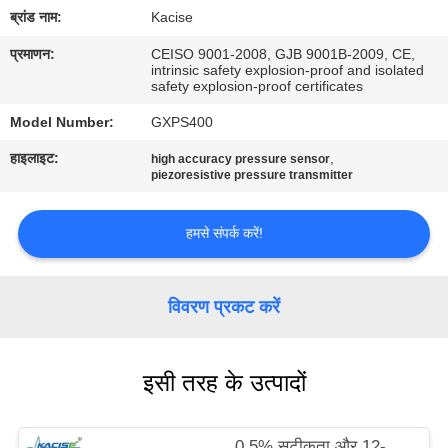
यात्रा
ब्रांड नाम:
Kacise
प्रमाणन:
CEISO 9001-2008, GJB 9001B-2009, CE,
intrinsic safety explosion-proof and isolated
गुणवत्ता
safety explosion-proof certificates
नियंत्रण
Model Number:
GXPS400
हाइलाइट:
,
high accuracy pressure sensor
हमसे
piezoresistive pressure transmitter
संपर्क
हमसे संपर्क करें!
करें
समाचार
विवरण प्रकट करें
सभी
इसी तरह के उत्पादों
मामलों
0.5% सटीकता और 12-