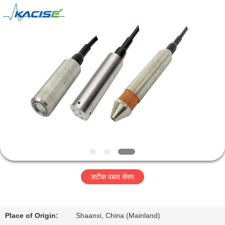
2026
Xi'an
Kacise
Optronics
Co.,Ltd..
All
Rights
Reserved.
होम
उत्पाद
वीडियो
हमारे
बारे
सटीक दबाव सेंसर
में
फैक्टरी
Place of Origin:
Shaanxi, China (Mainland)