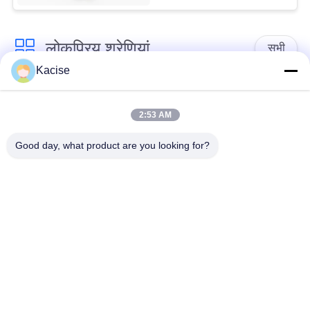
लोकप्रिय श्रेणियां
सभी
Kacise
जल गुणवत्ता सेंसर
सटीक दबाव सेंसर
2:53 AM
द्रव स्तर मीटर
रडार स्तर ट्रांसमीटर
Good day, what product are you looking for?
अल्ट्रासोनिक ट्रांसड्यूसर
अल्ट्रासोनिक फ्लो मीटर
सेंसर
विद्युत चुम्बकीय प्रवाह
इलेक्ट्रॉनिक जायरोस्कोप
मीटर
सेंसर