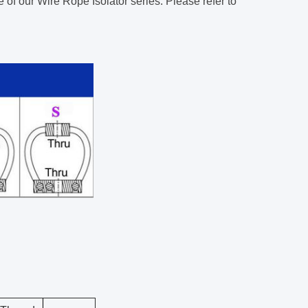
 of our Wire Rope Isolator series.
Please refer to