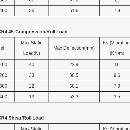
400
36
51.6
7.9
 GR4 45°Compression/Roll Load
Max Static
Kv (Vibration
el
Max Deflection(mm)
Load(N)
(KN/m)
100
40
22.9
16
200
33
30.5
9.6
300
22
38.1
7.9
400
13
53.3
3.5
GR4 Shear/Roll Load
Max Static
Kv (Vibration