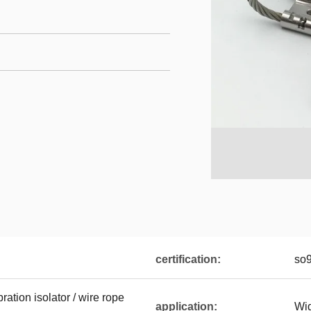
certification:
so
tion isolator / wire rope
application:
Wid