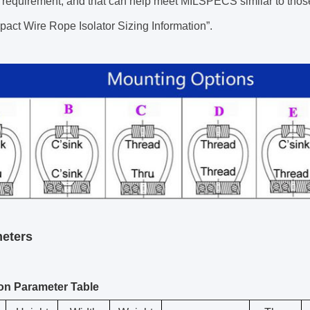
 requirement, and that can help meet MILSPECS similar to those
act Wire Rope Isolator Sizing Information”.
eters
on Parameter Table