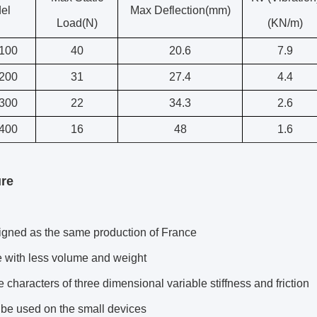
el
Max Deflection(mm)
Load(N)
(KN/m)
100
40
20.6
7.9
200
31
27.4
4.4
300
22
34.3
2.6
400
16
48
1.6
ure
igned as the same production of France
e with less volume and weight
e characters of three dimensional variable stiffness and friction
 be used on the small devices