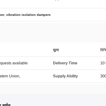
,
ber
vibration isolation dampers
मूल्य
विन
equests available
Delivery Time
10 
stern Union,
Supply Ability
300
 वर्णन