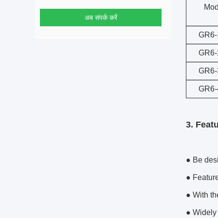
Mod
अब संपर्क करें
GR6-
GR6-
GR6-
GR6-
3. Feat
● Be des
● Featur
● With th
● Widely