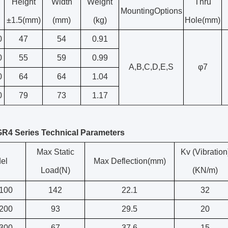
Height
Width
Weight
Thru
MountingOptions
±1.5(mm)
(mm)
(kg)
Hole(mm)
0
47
54
0.91
0
55
59
0.99
A,B,C,D,E,S
φ7
0
64
64
1.04
0
79
73
1.17
GR4 Series Technical Parameters
Max Static
Kv (Vibration
el
Max Deflection(mm)
Load(N)
(KN/m)
100
142
22.1
32
200
93
29.5
20
300
67
37.6
15