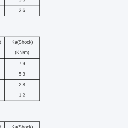
2.6
)
Ka(Shock)
(KN/m)
7.9
5.3
2.8
1.2
)
Ka(Shock)