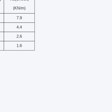
(KN/m)
7.9
4.4
2.6
1.6