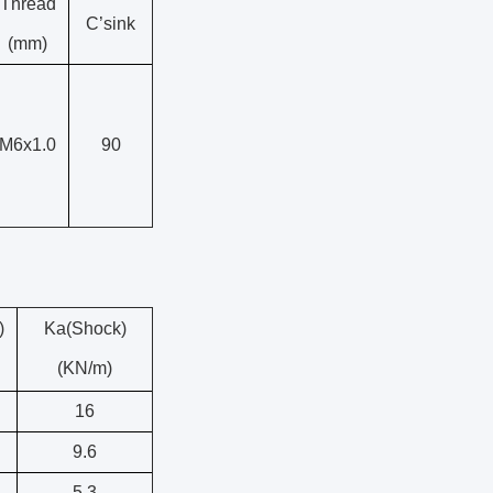
Thread
C’sink
(mm)
M6x1.0
90
)
Ka(Shock)
(KN/m)
16
9.6
5.3