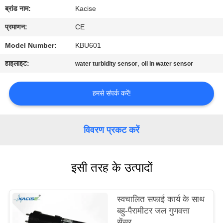
यात्रा
ब्रांड नाम:
Kacise
प्रमाणन:
CE
गुणवत्ता
Model Number:
KBU601
नियंत्रण
हाइलाइट:
,
water turbidity sensor
oil in water sensor
हमसे
हमसे संपर्क करें!
संपर्क
करें
विवरण प्रकट करें
समाचार
इसी तरह के उत्पादों
सभी
मामलों
स्वचालित सफाई कार्य के साथ
बहु-पैरामीटर जल गुणवत्ता
सेंसर