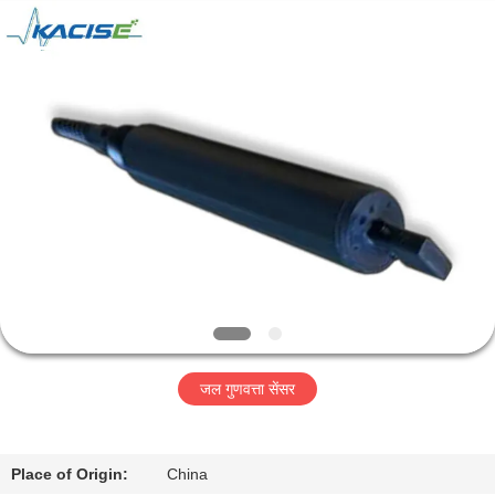
2026
Xi'an
Kacise
Optronics
Co.,Ltd..
All
Rights
Reserved.
होम
उत्पाद
वीडियो
हमारे
बारे
जल गुणवत्ता सेंसर
में
फैक्टरी
Place of Origin:
China