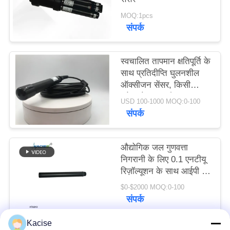
एक
MOQ:1pcs
बोली
संपर्क
का
अनुरोध
स्वचालित तापमान क्षतिपूर्ति के
साथ प्रतिदीप्ति घुलनशील
ऑक्सीजन सेंसर, किसी
साइटमैप
इलेक्ट्रोलाइट की आवश्यकता
USD 100-1000 MOQ:0-100
नहीं और RS485 आउटपुट
संपर्क
गोपनीयता
नीति
औद्योगिक जल गुणवत्ता
निगरानी के लिए 0.1 एनटीयू
रिज़ॉल्यूशन के साथ आईपी 68
एंटी इंटरफेरेंस ऑनलाइन
$0-$2000 MOQ:0-100
टर्बिडिटी सेंसर
संपर्क
Kacise