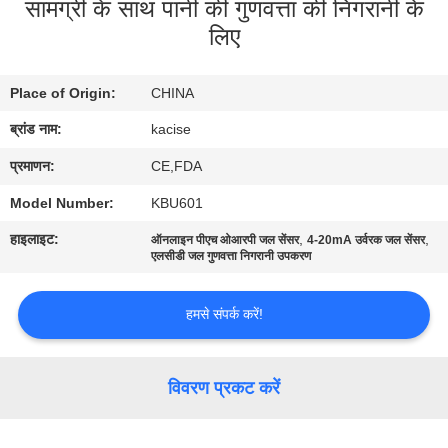
सामग्री के साथ पानी की गुणवत्ता की निगरानी के
यात्रा
लिए
गुणवत्ता
Place of Origin:
CHINA
नियंत्रण
ब्रांड नाम:
kacise
प्रमाणन:
CE,FDA
हमसे
संपर्क
Model Number:
KBU601
करें
हाइलाइट:
,
,
ऑनलाइन पीएच ओआरपी जल सेंसर
4-20mA उर्वरक जल सेंसर
एलसीडी जल गुणवत्ता निगरानी उपकरण
समाचार
हमसे संपर्क करें!
सभी
विवरण प्रकट करें
मामलों