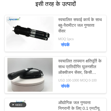
इसी तरह के उत्पादों
एक
बोली
स्वचालित सफाई कार्य के साथ
का
बहु-पैरामीटर जल गुणवत्ता
अनुरोध
सेंसर
MOQ:1pcs
संपर्क
SITEMAP
गोपनीयता
स्वचालित तापमान क्षतिपूर्ति के
साथ प्रतिदीप्ति घुलनशील
नीति
ऑक्सीजन सेंसर, किसी
इलेक्ट्रोलाइट की आवश्यकता
USD 100-1000 MOQ:0-100
नहीं और RS485 आउटपुट
संपर्क
औद्योगिक जल गुणवत्ता
निगरानी के लिए 0.1 एनटीयू