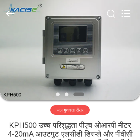
2026
Xi'an
Kacise
Optronics
Co.,Ltd..
All
Rights
Reserved.
होम
उत्पाद
वीडियो
हमारे
बारे
जल गुणवत्ता सेंसर
में
KPH500 उच्च परिशुद्धता पीएच ओआरपी मीटर
फैक्टरी
4-20mA आउटपुट एलसीडी डिस्प्ले और पीवीसी