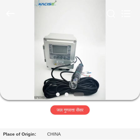
2026
Xi'an
Kacise
Optronics
Co.,Ltd..
All
Rights
Reserved.
होम
उत्पाद
वीडियो
हमारे
बारे
जल गुणवत्ता सेंसर
में
फैक्टरी
Place of Origin:
CHINA