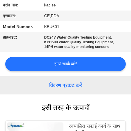
यात्रा
ब्रांड नाम:
kacise
प्रमाणन:
CE,FDA
गुणवत्ता
Model Number:
KBU601
नियंत्रण
हाइलाइट:
,
DC24V Water Quality Testing Equipment
,
KPH500 Water Quality Testing Equipment
14PH water quality monitoring sensors
हमसे
संपर्क
हमसे संपर्क करें!
करें
विवरण प्रकट करें
समाचार
इसी तरह के उत्पादों
सभी
मामलों
स्वचालित सफाई कार्य के साथ