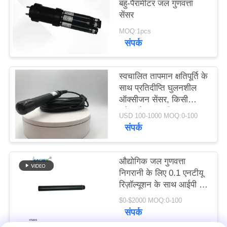
बहु-पैरामीटर जल गुणवत्ता
एक
सेंसर
बोली
MOQ:1pcs
का
संपर्क
अनुरोध
स्वचालित तापमान क्षतिपूर्ति के
साथ प्रतिदीप्ति घुलनशील
साइटमैप
ऑक्सीजन सेंसर, किसी
इलेक्ट्रोलाइट की आवश्यकता
USD 100-1000 MOQ:0-100
नहीं और RS485 आउटपुट
गोपनीयता
संपर्क
नीति
औद्योगिक जल गुणवत्ता
निगरानी के लिए 0.1 एनटीयू
रिज़ॉल्यूशन के साथ आईपी 68
एंटी इंटरफेरेंस ऑनलाइन
$0-$2000 MOQ:0-100
टर्बिडिटी सेंसर
संपर्क