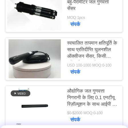
बहु-पैरामीटर जल गुणवत्ता
एक
सेंसर
बोली
MOQ:1pcs
का
संपर्क
अनुरोध
स्वचालित तापमान क्षतिपूर्ति के
साथ प्रतिदीप्ति घुलनशील
साइटमैप
ऑक्सीजन सेंसर, किसी
इलेक्ट्रोलाइट की आवश्यकता
USD 100-1000 MOQ:0-100
नहीं और RS485 आउटपुट
गोपनीयता
संपर्क
नीति
औद्योगिक जल गुणवत्ता
निगरानी के लिए 0.1 एनटीयू
रिज़ॉल्यूशन के साथ आईपी 68
एंटी इंटरफेरेंस ऑनलाइन
$0-$2000 MOQ:0-100
टर्बिडिटी सेंसर
संपर्क