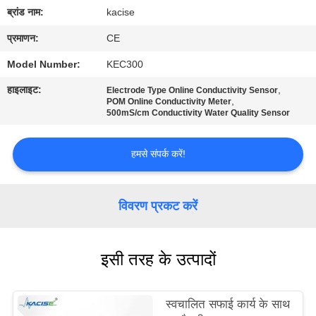
यात्रा
ब्रांड नाम:
kacise
प्रमाणन:
CE
गुणवत्ता
Model Number:
KEC300
नियंत्रण
हाइलाइट:
,
Electrode Type Online Conductivity Sensor
,
POM Online Conductivity Meter
500mS/cm Conductivity Water Quality Sensor
हमसे
संपर्क
हमसे संपर्क करें!
करें
विवरण प्रकट करें
समाचार
इसी तरह के उत्पादों
सभी
मामलों
स्वचालित सफाई कार्य के साथ