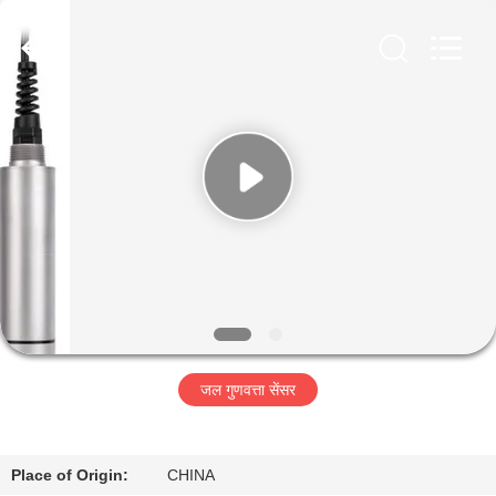
2026
Xi'an
Kacise
Optronics
Co.,Ltd..
All
Rights
Reserved.
होम
उत्पाद
वीडियो
हमारे
बारे
जल गुणवत्ता सेंसर
में
फैक्टरी
Place of Origin:
CHINA