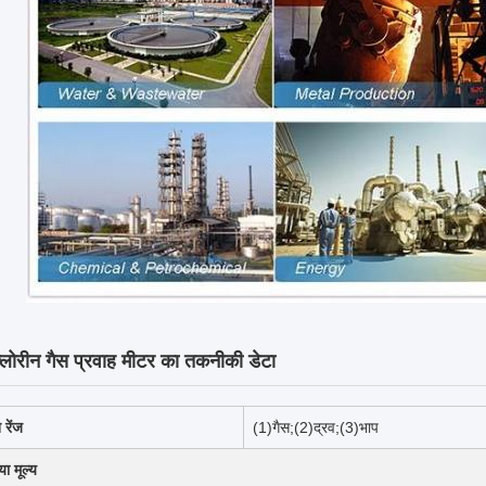
्लोरीन गैस प्रवाह मीटर का तकनीकी डेटा
रेंज
(1)गैस;(2)द्रव;(3)भाप
या मूल्य