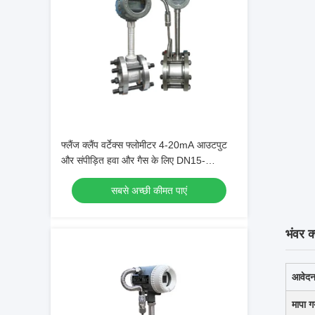
फ्लैंज क्लैंप वर्टेक्स फ्लोमीटर 4-20mA आउटपुट
और संपीड़ित हवा और गैस के लिए DN15-
DN1800 व्यास के साथ
सबसे अच्छी कीमत पाएं
भंवर क
आवेदन 
मापा ग