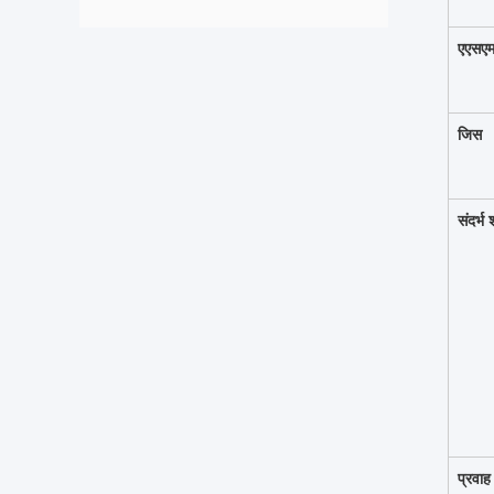
एएसएम
जिस
संदर्भ शर
प्रवा