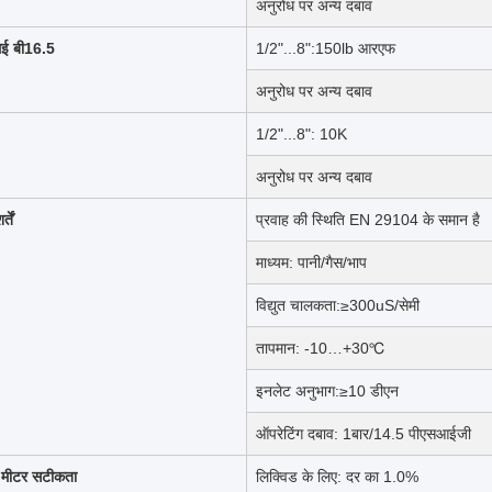
अनुरोध पर अन्य दबाव
ई बी16.5
1/2"...8":150lb आरएफ
अनुरोध पर अन्य दबाव
1/2"...8": 10K
अनुरोध पर अन्य दबाव
्तें
प्रवाह की स्थिति EN 29104 के समान है
माध्यम: पानी/गैस/भाप
विद्युत चालकता:≥300uS/सेमी
तापमान: -10…+30℃
इनलेट अनुभाग:≥10 डीएन
ऑपरेटिंग दबाव: 1बार/14.5 पीएसआईजी
ह मीटर सटीकता
लिक्विड के लिए: दर का 1.0%