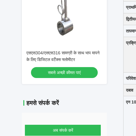
प्राथम
द्विती
तापमा
प्रक्र
एसएस304/एसएस316 सामग्री के साथ भाप मापने
के लिए डिजिटल वर्टेक्स फ्लोमीटर
सबसे अच्छी कीमत पाएं
परिवे
दबाव
हमसे संपर्क करें
एन 1
अब संपर्क करें