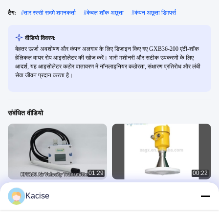
टैग:
#
तार रस्सी सदमे शमनकर्ता
#
केबल शॉक अछूता
#
कंपन अछूता डिमपर्स
वीडियो विवरण:
बेहतर ऊर्जा अवशोषण और कंपन अलगाव के लिए डिज़ाइन किए गए GXB36-200 एंटी-शॉक
हेलिकल वायर रोप आइसोलेटर की खोज करें। भारी मशीनरी और सटीक उपकरणों के लिए
आदर्श, यह आइसोलेटर कठोर वातावरण में नॉनलाइनियर कठोरता, संक्षारण प्रतिरोध और लंबी
सेवा जीवन प्रदान करता है।
संबंधित वीडियो
01:29
00:22
KFS100 वायु गति ट्रांसमीटर
उच्च आवृत्ति सटीकता 26 गीगाहर्ट्ज रडार जल
Kacise
स्तर ट्रांसमीटर
अन्य वीडियो
अल्ट्रासोनिक ट्रांसड्यूसर सेंसर
November 28, 2024
November 26, 2024