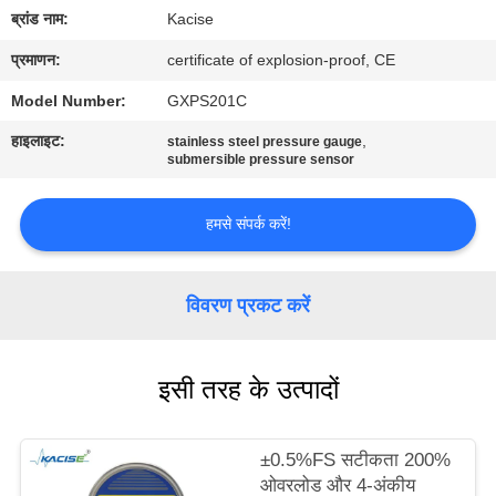
यात्रा
ब्रांड नाम:
Kacise
प्रमाणन:
certificate of explosion-proof, CE
गुणवत्ता
Model Number:
GXPS201C
नियंत्रण
हाइलाइट:
,
stainless steel pressure gauge
submersible pressure sensor
हमसे
हमसे संपर्क करें!
संपर्क
करें
विवरण प्रकट करें
समाचार
इसी तरह के उत्पादों
सभी
मामलों
±0.5%FS सटीकता 200%
ओवरलोड और 4-अंकीय