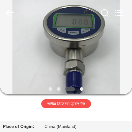
2026
Xi'an
Kacise
Optronics
Co.,Ltd..
All
Rights
Reserved.
होम
उत्पाद
वीडियो
हमारे
बारे
सटीक डिजिटल प्रेशर गेज
में
फैक्टरी
Place of Origin:
China (Mainland)