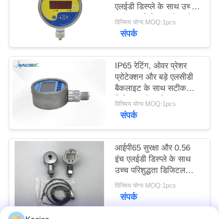
एलईडी डिस्प्ले के साथ उच्च
एक
सटीकता डिजिटल पीक प्रेशर
विनिमय योग्य MOQ:1pcs
बोली
गेज
संपर्क
का
अनुरोध
IP65 रेटिंग, ओवर प्रेशर
प्रोटेक्शन और बड़े एलसीडी
बैकलाइट के साथ सटीक
साइटमैप
डिजिटल प्रेशर गेज
विनिमय योग्य MOQ:1pcs
संपर्क
गोपनीयता
नीति
आईपी65 सुरक्षा और 0.56
इंच एलईडी डिस्प्ले के साथ
उच्च परिशुद्धता डिजिटल
प्रेशर गेज KPG104
विनिमय योग्य MOQ:1pcs
संपर्क