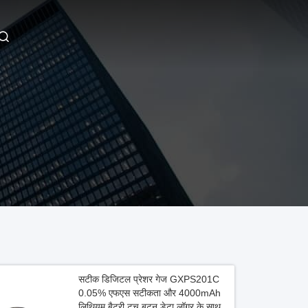
सटीक डिजिटल प्रेशर गेज GXPS201C
0.05% एफएस सटीकता और 4000mAh
लिथियम बैटरी टच बटन डेटा लॉगर के साथ