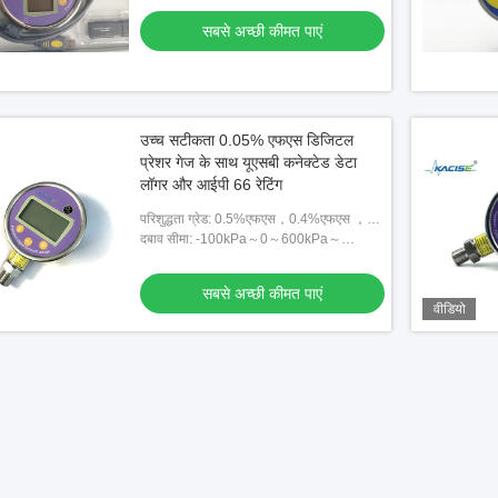
प्रेशर सेंसर
सबसे अच्छी कीमत पाएं
अच्छी कीमत पाएं
उच्च सटीकता 0.05% एफएस डिजिटल
प्रेशर गेज के साथ यूएसबी कनेक्टेड डेटा
लॉगर और आईपी 66 रेटिंग
परिशुद्धता ग्रेड: 0.5%एफएस，0.4%एफएस ，
0.2%एफएस，0.1%एफएस，0.05%एफएस
दबाव सीमा: -100kPa～0～600kPa～
250MPa
सबसे अच्छी कीमत पाएं
वीडियो