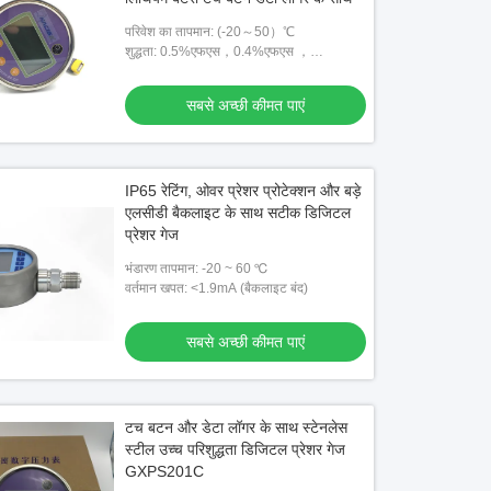
परिवेश का तापमान: (-20～50）℃
शुद्धता: 0.5%एफएस，0.4%एफएस ，
0.2%एफएस，0.1%एफएस，0.05%एफएस
सबसे अच्छी कीमत पाएं
IP65 रेटिंग, ओवर प्रेशर प्रोटेक्शन और बड़े
एलसीडी बैकलाइट के साथ सटीक डिजिटल
प्रेशर गेज
भंडारण तापमान: -20 ~ 60 ℃
वर्तमान खपत: <1.9mA (बैकलाइट बंद)
सबसे अच्छी कीमत पाएं
टच बटन और डेटा लॉगर के साथ स्टेनलेस
स्टील उच्च परिशुद्धता डिजिटल प्रेशर गेज
GXPS201C