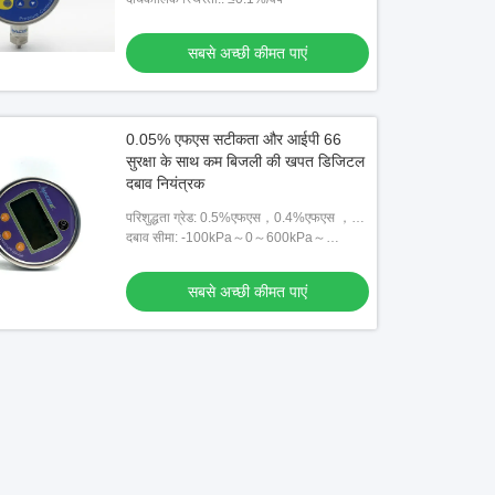
सबसे अच्छी कीमत पाएं
0.05% एफएस सटीकता और आईपी 66
सुरक्षा के साथ कम बिजली की खपत डिजिटल
दबाव नियंत्रक
परिशुद्धता ग्रेड: 0.5%एफएस，0.4%एफएस ，
0.2%एफएस，0.1%एफएस，0.05%एफएस
दबाव सीमा: -100kPa～0～600kPa～
250MPa
सबसे अच्छी कीमत पाएं