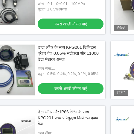
श्रेणी: -0.1…0~0.01…100MPa
शुद्धता: ± 0.5%एफएस
सबसे अच्छी कीमत पाएं
वीडियो
डाटा लॉगर के साथ KPG201 डिजिटल
प्रेशर गेज 0.05% सटीकता और 11000
डेटा भंडारण क्षमता
दबाव सीमा:
-100kpa~250pa~5kpa~250Mpa
शुद्धता: 0.5%, 0.4%, 0.2%, 0.1%, 0.05%,
0.02%
सबसे अच्छी कीमत पाएं
वीडियो
डेटा लॉगर और IP66 रेटिंग के साथ
KPG201 उच्च परिशुद्धता डिजिटल दबाव
गेज
दबाव सीमा: