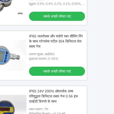
-100kpa~250pa~5kpa~250Mpa
शुद्धता: 0.5%, 0.4%, 0.2%, 0.1%, 0.05%,
0.02%
सबसे अच्छी कीमत पाएं
IP65 जलरोधक और फ्लोरो रबर सीलिंग रिंग
के साथ स्टेनलेस स्टील 304 डिजिटल तेल
दबाव गेज
आवरण सुरक्षा: आईपी65
मुआवजा तापमान: 0~50℃
सबसे अच्छी कीमत पाएं
IP65 24V 200% ओवरलोड उच्च
परिशुद्धता डिजिटल दबाव गेज 0.56 इंच
एलईडी डिस्प्ले के साथ
दबाव प्रकार:: गेज
दीर्घकालिक स्थिरता:: ≤0.1%/वर्ष