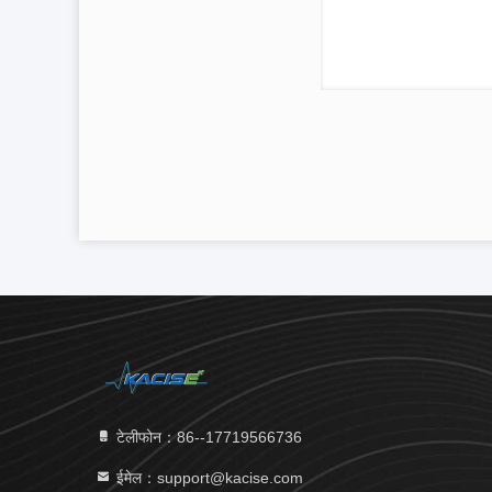
टेलीफोन：86--17719566736
ईमेल：support@kacise.com