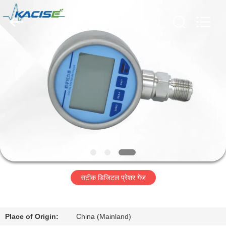
2026
Xi'an
Kacise
Optronics
Co.,Ltd..
All
Rights
Reserved.
होम
उत्पाद
वीडियो
हमारे
बारे
सटीक डिजिटल प्रेशर गेज
में
फैक्टरी
Place of Origin:
China (Mainland)