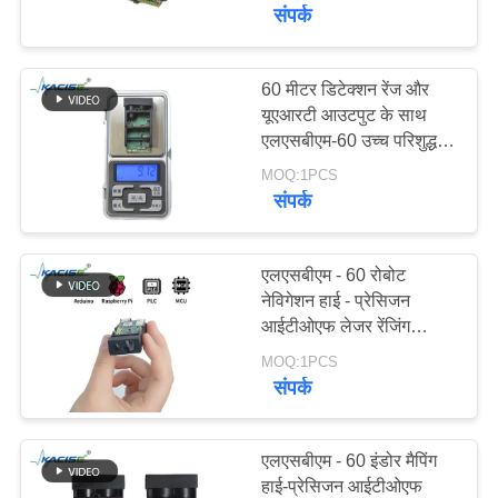
उपयोग करके 60 मीटर का पता
यात्रा
संपर्क
लगाने की सीमा के साथ
गुणवत्ता
60 मीटर डिटेक्शन रेंज और
यूएआरटी आउटपुट के साथ
नियंत्रण
एलएसबीएम-60 उच्च परिशुद्धता
आईटीओएफ लेजर रेंजिंग
MOQ:1PCS
हमसे
मॉड्यूल
संपर्क
संपर्क
करें
एलएसबीएम - 60 रोबोट
नेविगेशन हाई - प्रेसिजन
आईटीओएफ लेजर रेंजिंग
समाचार
मॉड्यूल
MOQ:1PCS
संपर्क
सभी
मामलों
एलएसबीएम - 60 इंडोर मैपिंग
हाई-प्रेसिजन आईटीओएफ